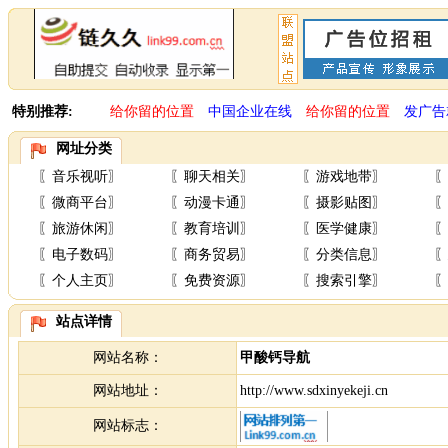
特别推荐:
给你留的位置
中国企业在线
给你留的位置
发广告
网址分类
〖
音乐视听
〗
〖
聊天相关
〗
〖
游戏地带
〗
〖
〖
微商平台
〗
〖
动漫卡通
〗
〖
摄影贴图
〗
〖
〖
旅游休闲
〗
〖
教育培训
〗
〖
医学健康
〗
〖
〖
电子数码
〗
〖
商务贸易
〗
〖
分类信息
〗
〖
〖
个人主页
〗
〖
免费资源
〗
〖
搜索引擎
〗
〖
站点详情
网站名称：
甲酸钙导航
网站地址：
http://www.sdxinyekeji.cn
网站标志：