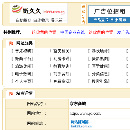
特别推荐:
给你留的位置
中国企业在线
给你留的位置
发广告
网址分类
〖
音乐视听
〗
〖
聊天相关
〗
〖
游戏地带
〗
〖
〖
微商平台
〗
〖
动漫卡通
〗
〖
摄影贴图
〗
〖
〖
旅游休闲
〗
〖
教育培训
〗
〖
医学健康
〗
〖
〖
电子数码
〗
〖
商务贸易
〗
〖
分类信息
〗
〖
〖
个人主页
〗
〖
免费资源
〗
〖
搜索引擎
〗
〖
站点详情
网站名称：
京东商城
网站地址：
http://www.jd.com/
网站标志：